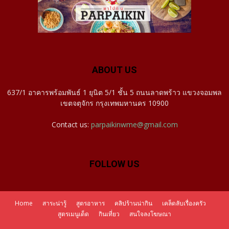
ABOUT US
637/1 อาคารพร้อมพันธ์ 1 ยุนิต 5/1 ชั้น 5 ถนนลาดพร้าว แขวงจอมพล
เขตจตุจักร กรุงเทพมหานคร 10900
Contact us:
parpaikinwme@gmail.com
FOLLOW US
Home
สาระน่ารู้
สูตรอาหาร
คลิปร้านน่ากิน
เคล็ดลับเรื่องครัว
สูตรเมนูเด็ด
กินเที่ยว
สนใจลงโฆษณา