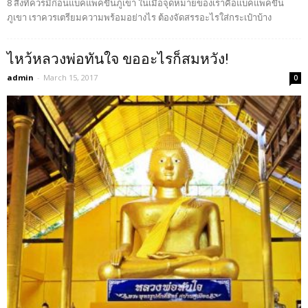
8 สิ่งที่ควรมีก่อนแบ็คแพ็คขึ้นภูเขา ในเมื่อจุดหมายของเราคือแบ็คแพ็คขึ้น
ภูเขา เราควรเตรียมความพร้อมอย่างไร ต้องจัดสรรอะไรใส่กระเป๋าบ้าง
ไหว้หลวงพ่อทันใจ ขออะไรก็สมหวัง!
admin
-
March 15, 2017
0