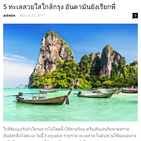
5 ทะเลสวยใสใกล้กรุง อันดามันยังเรียกพี่
admin
-
March 19, 2017
0
ใกล้ซัมเมอร์แล้วใครอยากไปโดดน้ำให้หายร้อน หรือเดินเล่นริมหาดทราย
สัมผัสกลิ่นไอทะเล วันนี้ Parpaikin รวบรวม ทะเลสวย ในฝันชวนให้ผ่อนคลาย