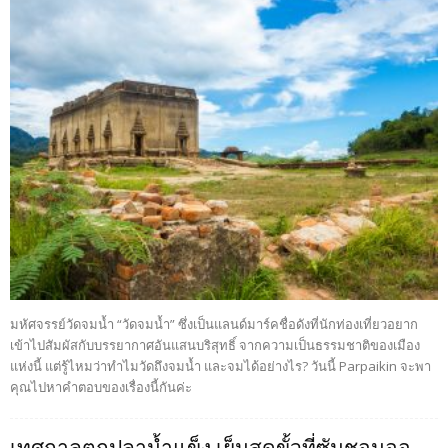
มหัศจรรย์วัดจมน้ำ “วัดจมน้ำ” ซึ่งเป็นแลนด์มาร์คชื่อดังที่นักท่องเที่ยวอยาก
เข้าไปสัมผัสกับบรรยากาศอันแสนบริสุทธิ์ จากความเป็นธรรมชาติของเมือง
แห่งนี้ แต่รู้ไหมว่าทำไมวัดถึงจมน้ำ และจมได้อย่างไร? วันนี้ Parpaikin จะพา
คุณไปหาคำตอบของเรื่องนี้กันค่ะ