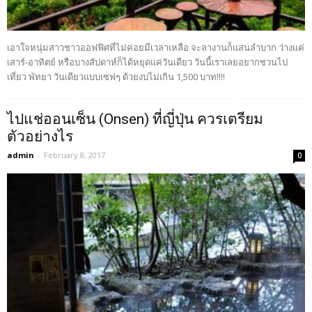
เอาใจหนุ่มสาวชาวออฟฟิศที่ไม่ค่อยมีเวลาเหลือ จะลางานก็แสนลำบาก ว่างแค่
เสาร์-อาทิตย์ หรือบางสัปดาห์ก็ได้หยุดแค่วันเดียว วันนี้เราเลยอยากชวนไป
เที่ยว พัทยา วันเดียวแบบเซฟๆ ด้วยงบไม่เกิน 1,500 บาท!!!!
ไปแช่ออนเซ็น (Onsen) ที่ญี่ปุ่น ควรเตรียม
ตัวอย่างไร
admin
-
February 8, 2017
0