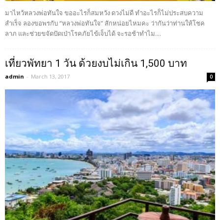
มาไหว้หลวงพ่อทันใจ ขออะไรก็สมหวัง ดวงไม่ดี ทำอะไรก็ไม่ประสบความ
สำเร็จ ลองขอพรกับ “หลวงพ่อทันใจ” สักหน่อยไหมคะ ว่ากันว่าท่านให้โชค
ลาภ และช่วยขจัดปัดเป่าโรคภัยไข้เจ็บได้ จะรอช้าทำไม....
เที่ยวพัทยา 1 วัน ด้วยงบไม่เกิน 1,500 บาท
admin
-
March 13, 2017
0