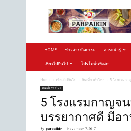
Parpaikin.com
HOME
ข่าวสาร/กิจกรรม
สาระน่ารู้
เที่ยวไปกินไป
โปรโมชั่นพิเศษ
Home
เที่ยวไปกินไป
กินเที่ยวทั่วไทย
5 โรงแรมกาญจ
กินเที่ยวทั่วไทย
5 โรงแรมกาญจนบุ
บรรยากาศดี มีอาห
By
parpaikin
-
November 7, 2017