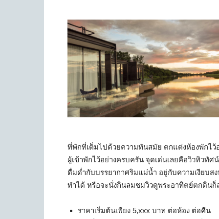
ที่พักที่เต็มไปด้วยความทันสมัย ตกแต่งห้องพักไว
ผู้เข้าพักไว้อย่างครบครัน จุดเด่นเลยคือวิวทิวทัศน์
ดื่มด่ำกับบรรยากาศริมแม่น้ำ อยู่กับความเงียบ
ทำได้ หรือจะนั่งกินลมชมวิวดูพระอาทิตย์ตกดิน
ราคาเริ่มต้นเพียง 5,xxx บาท ต่อห้อง ต่อคืน