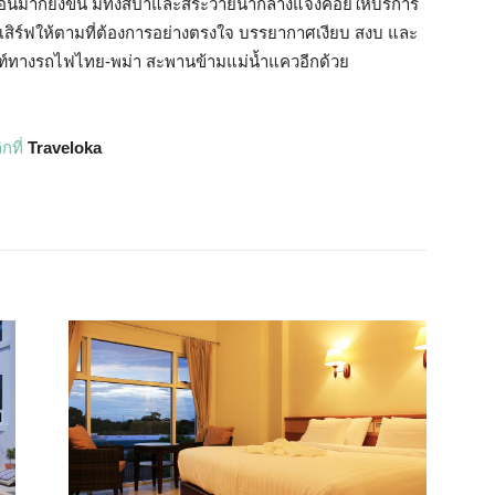
ผ่อนมากยิ่งขึ้น มีทั้งสปาและสระว่ายน้ำกลางแจ้งคอยให้บริการ
ยเสิร์ฟให้ตามที่ต้องการอย่างตรงใจ บรรยากาศเงียบ สงบ และ
พิธภัณฑ์ทางรถไฟไทย-พม่า สะพานข้ามแม่น้ำแควอีกด้วย
กที่
Traveloka