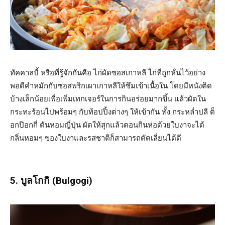
ทัคคาลบี้ หรือที่รู้จักกันคือ ไก่ผัดซอสเกาหลี ไก่ที่ถูกหั่นไว้อย่าง
พอดีคำหมักกับซอสพริกเผาเกาหลีให้ซึมเข้าเนื้อใน โดยมีหนังติด
บ้างเล็กน้อยเพื่อเพิ่มเทกเจอร์ในการกินอร่อยมากขึ้น แล้วผัดใน
กระทะร้อนไปพร้อมๆ กับท้อปปิ้งต่างๆ ให้เข้ากัน ทั้ง กระหล่ำปลี ต็
อกป๊อกกี่ ต้นหอมญี่ปุ่น ผัดให้สุกแล้วตอนกินห่อด้วยใบงาจะได้
กลิ่นหอมๆ ของใบงาและรสชาติก็สามารถตัดเลี่ยนได้ดี
5. บูลโกกิ (Bulgogi)