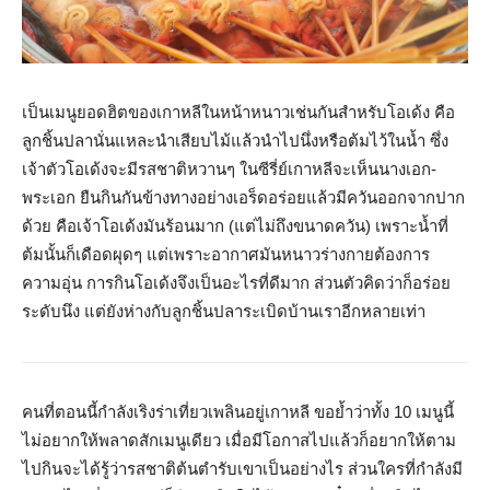
เป็นเมนูยอดฮิตของเกาหลีในหน้าหนาวเช่นกันสำหรับโอเด้ง คือ
ลูกชิ้นปลานั่นแหละนำเสียบไม้แล้วนำไปนึ่งหรือต้มไว้ในน้ำ ซึ่ง
เจ้าตัวโอเด้งจะมีรสชาติหวานๆ ในซีรี่ย์เกาหลีจะเห็นนางเอก-
พระเอก ยืนกินกันข้างทางอย่างเอร็ดอร่อยแล้วมีควันออกจากปาก
ด้วย คือเจ้าโอเด้งมันร้อนมาก (แต่ไม่ถึงขนาดควัน) เพราะน้ำที่
ต้มนั้นก็เดือดผุดๆ แต่เพราะอากาศมันหนาวร่างกายต้องการ
ความอุ่น การกินโอเด้งจึงเป็นอะไรที่ดีมาก ส่วนตัวคิดว่าก็อร่อย
ระดับนึง แต่ยังห่างกับลูกชิ้นปลาระเบิดบ้านเราอีกหลายเท่า
คนที่ตอนนี้กำลังเริงร่าเที่ยวเพลินอยู่เกาหลี ขอย้ำว่าทั้ง 10 เมนูนี้
ไม่อยากให้พลาดสักเมนูเดียว เมื่อมีโอกาสไปแล้วก็อยากให้ตาม
ไปกินจะได้รู้ว่ารสชาติต้นตำรับเขาเป็นอย่างไร ส่วนใครที่กำลังมี