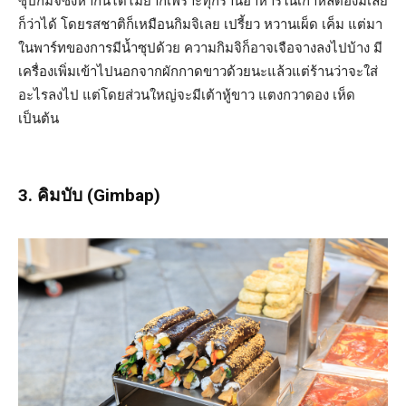
ซุปกิมจิซึ่งหากินได้ไม่ยากเพราะทุกร้านอาหารในเกาหลีต้องมีเลย
ก็ว่าได้ โดยรสชาติก็เหมือนกิมจิเลย เปรี้ยว หวานเผ็ด เค็ม แต่มา
ในพาร์ทของการมีน้ำซุปด้วย ความกิมจิก็อาจเจือจางลงไปบ้าง มี
เครื่องเพิ่มเข้าไปนอกจากผักกาดขาวด้วยนะแล้วแต่ร้านว่าจะใส่
อะไรลงไป แต่โดยส่วนใหญ่จะมีเต้าหู้ขาว แตงกวาดอง เห็ด
เป็นต้น
3. คิมบับ (Gimbap)