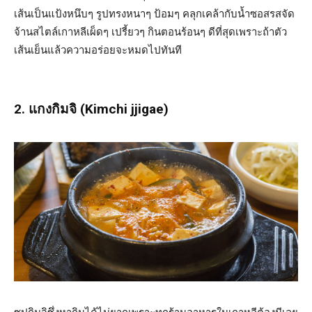
เส้นเป็นแป้งหนึบๆ รูปทรงหนาๆ ป้อมๆ คลุกเคล้ากับน้ำซอสรสจัด
จ้านสไตล์เกาหลีเผ็ดๆ เปรี้ยวๆ กินตอนร้อนๆ ดีที่สุดเพราะถ้าตัว
เส้นเย็นแล้วความอร่อยจะหมดไปทันที
2. แกงกิมจิ (Kimchi jjigae)