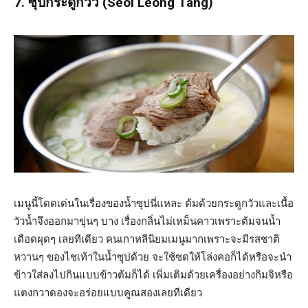
7. ซุปกระดูกวัว (Seol Leong Tang)
เมนูนี้โดดเด่นในเรื่องของน้ำซุปนี่แหละ ต้มด้วยกระดูกวัวและเนื้อ
วัวน้ำจึงออกมาขุ่นๆ บาง เรื่องกลิ่นไม่เหม็นคาวเพราะต้มจนน้ำ
เดือดผุดๆ เลยทีเดียว คนเกาหลีนิยมเมนูมากเพราะจะมีรสชาติ
หวานๆ ของไชเท้าในน้ำซุปด้วย จะใช้ซดให้โล่งคอก็ได้หรือจะนำ
ข้าวใส่ลงไปกินแบบข้าวต้มก็ได้ เพิ่มเติมด้วยเครื่องอย่างกิมจิหรือ
แตงกวาดองจะอร่อยแบบคูณสองเลยทีเดียว