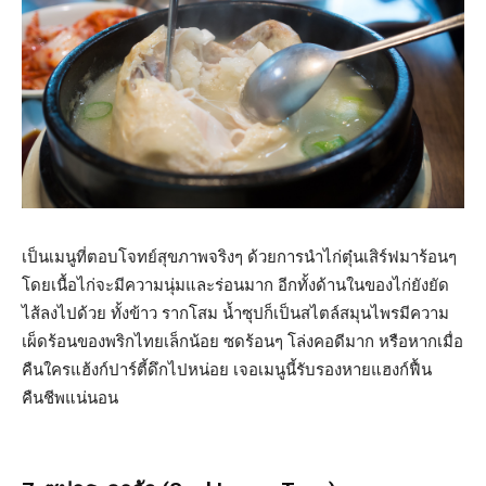
เป็นเมนูที่ตอบโจทย์สุขภาพจริงๆ ด้วยการนำไก่ตุ๋นเสิร์ฟมาร้อนๆ
โดยเนื้อไก่จะมีความนุ่มและร่อนมาก อีกทั้งด้านในของไก่ยังยัด
ไส้ลงไปด้วย ทั้งข้าว รากโสม น้ำซุปก็เป็นสไตล์สมุนไพรมีความ
เผ็ดร้อนของพริกไทยเล็กน้อย ซดร้อนๆ โล่งคอดีมาก หรือหากเมื่อ
คืนใครแฮ้งก์ปาร์ตี้ดึกไปหน่อย เจอเมนูนี้รับรองหายแฮงก์ฟื้น
คืนชีพแน่นอน