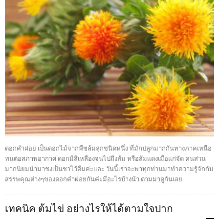
ดอกคำฝอย เป็นดอกไม้จากพืชล้มลุกชนิดหนึ่ง ที่มักปลูกมากกันทางภาคเหนือ
ทนต่อสภาพอากาศ ดอกมีสีเหลืองจนไปถึงส้ม หรือส้มแดงเมื่อแก่จัด คนส่วน
มากนิยมนำมาชงเป็นชาไว้ดื่มค่ะและ วันนี้เราจะพาทุกท่านมาทำความรู้จักกับ
สรรพคุณต่างๆของดอกคำฝอยกันค่ะมีอะไรบ้างน้า ตามมาดูกันเลย
เทคนิค ต้มไข่ อย่างไรให้ได้ตามใจปาก