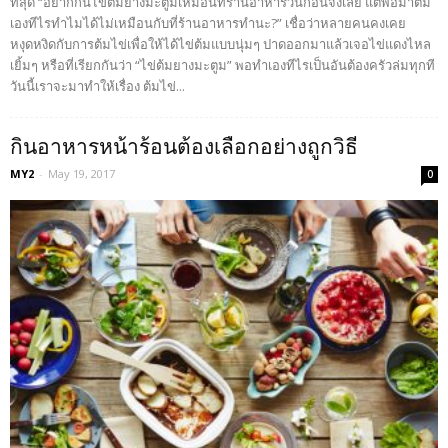
ที่สุด “อยากกินไข่ต้มยางมะตูมเหมือนที่ร้านอาหารวันก่อนจังเลย แต่พอมาต้ม
เองทีไรทำไมได้ไม่เหมือนกับที่ร้านอาหารทำนะ?” เชื่อว่าหลายคนคงเคย
หงุดหงิดกับการต้มไข่เพื่อให้ได้ไข่ต้มแบบนุ่มๆ ปาดออกมาแล้วเจอไข่แดงไหล
เยิ้มๆ หรือที่เรียกกันว่า “ไข่ต้มยางมะตูม” พอทำเองทีไรเป็นอันต้องครัวล่มทุกที
วันนี้เราจะมาทำให้เรื่อง ต้มไข่...
กินอาหารหน้าร้อนต้องเลือกอย่างถูกวิธี
MY2
-
May 19, 2017
0