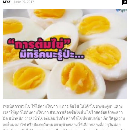
MY2
-
June 19, 2017
0
เทคนิคการต้มไข่ ให้ได้ตามใจปาก !!! การ ต้มไข่ ให้ได้ “ไข่ยางมะตูม” แค่กะ
เวลาให้ถูกก็ได้กินตามใจปาก ส่วนการเลือกซื้อไข่นั้น ไข่ไก่สดจับแล้วจะสาก
มือ มีน้ำหนัก วางลงน้ำไข่จะนอน ไม่ตั้ง หากซื้อไข่ที่ซุปเปอร์มาเก็ต ให้ดูความ
สดใหม่ของไข่ หรือสังเกตวันหมดอายุข้างกล่อง ให้เลือกกล่องที่อายุวันน้อย