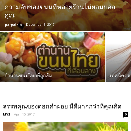
ความลับของขนมที่หลายร้านไม่ยอมบอก
คุณ
parpaikin
-
December 3, 2017
ตำนานขนมไทยที่ถูกลืม
เทคนิคคลา
สรรพคุณของดอกคำฝอย มีดีมากกว่าที่คุณคิด
MY2
-
April 15, 2017
0