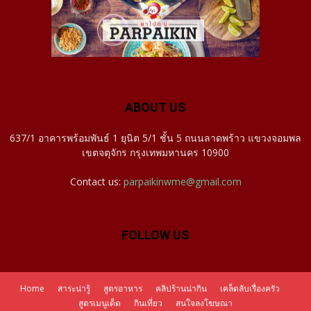
ABOUT US
637/1 อาคารพร้อมพันธ์ 1 ยุนิต 5/1 ชั้น 5 ถนนลาดพร้าว แขวงจอมพล
เขตจตุจักร กรุงเทพมหานคร 10900
Contact us:
parpaikinwme@gmail.com
FOLLOW US
Home
สาระน่ารู้
สูตรอาหาร
คลิปร้านน่ากิน
เคล็ดลับเรื่องครัว
สูตรเมนูเด็ด
กินเที่ยว
สนใจลงโฆษณา