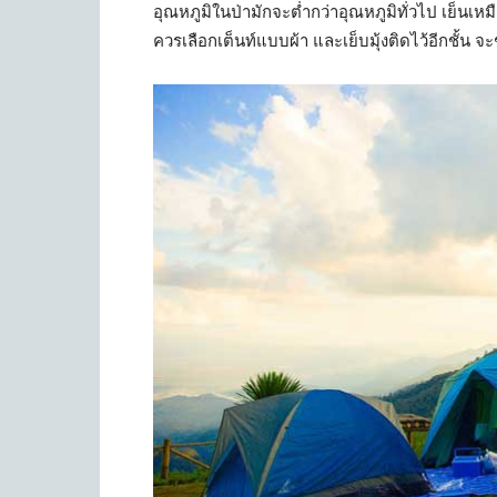
อุณหภูมิในป่ามักจะต่ำกว่าอุณหภูมิทั่วไป เย็นเ
ควรเลือกเต็นท์แบบผ้า และเย็บมุ้งติดไว้อีกชั้น จะช