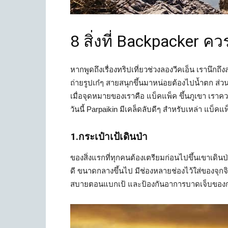
8 สิ่งที่ Backpacker คว
หากพูดถึงเรื่องทริปเที่ยวช่วงลองวีคเอ็น เรานึก
ถ่ายรูปเก๋ๆ สายสนุกขึ้นมาหน่อยต้องไปน้ำตก ส่ว
เมื่อจุดหมายของเราคือ แบ็คแพ็ค ขึ้นภูเขา เราค
วันนี้ Parpaikin มีเคล็ดลับดีๆ สำหรับเหล่า แบ็คแ
1.กระเป๋าเป้เดินป่า
ของสิ่งแรกที่ทุกคนต้องเตรียมก่อนไปขึ้นเขาเดินป่
ดี ขนาดกลางขึ้นไป มีช่องหลายช่องไว้ใส่ของจุกจิก
สบายตอนแบกเป้ และป้องกันอาการบาดเจ็บของกล