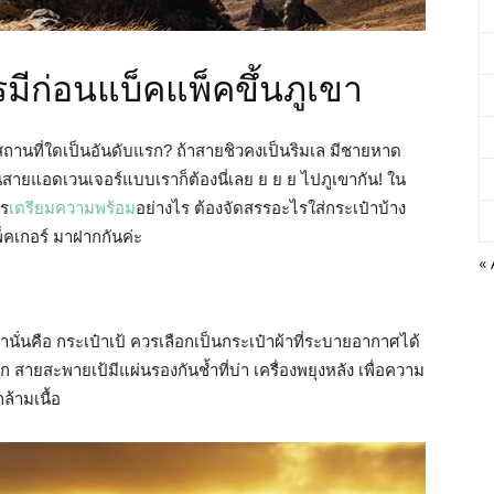
รมีก่อน
แบ็คแพ็ค
ขึ้นภูเขา
ถึงสถานที่ใดเป็นอันดับแรก? ถ้าสายชิวคงเป็นริมเล มีชายหาด
นสายแอดเวนเจอร์แบบเราก็ต้องนี่เลย ย ย ย ไปภูเขากัน! ใน
วร
เตรียมความพร้อม
อย่างไร ต้องจัดสรรอะไรใส่กระเป๋าบ้าง
พ็คเกอร์ มาฝากกันค่ะ
«
านั่นคือ กระเป๋าเป้ ควรเลือกเป็นกระเป๋าผ้าที่ระบายอากาศได้
 สายสะพายเป้มีแผ่นรองกันช้ำที่บ่า เครื่องพยุงหลัง เพื่อความ
้ามเนื้อ