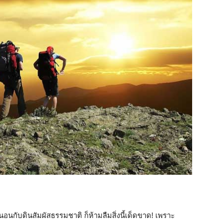
อนกับดินสัมผัสธรรมชาติ ก็ห้ามลืมสิ่งนี้เด็ดขาด! เพราะ