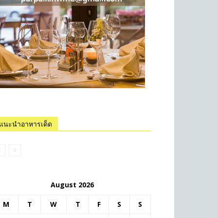
แนะนำอาหารเด็ด
August 2026
M
T
W
T
F
S
S