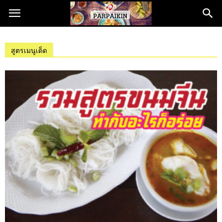
สูตรเมนูเด็ด