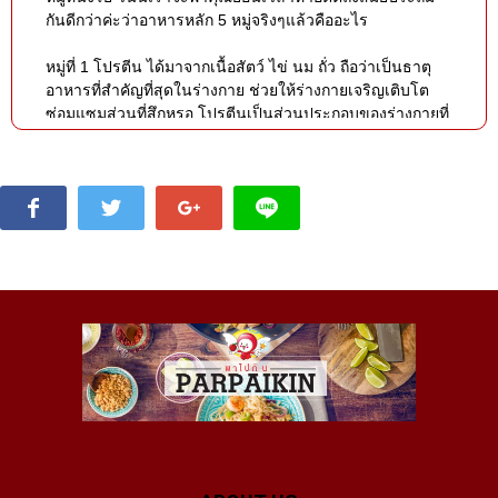
กันดีกว่าค่ะว่าอาหารหลัก 5 หมู่จริงๆแล้วคืออะไร
หมู่ที่ 1 โปรตีน ได้มาจากเนื้อสัตว์ ไข่ นม ถั่ว ถือว่าเป็นธาตุ
อาหารที่สำคัญที่สุดในร่างกาย ช่วยให้ร่างกายเจริญเติบโต
ซ่อมแซมส่วนที่สึกหรอ โปรตีนเป็นส่วนประกอบของร่างกายที่
มีปริมาณมากเป็นอันดับสองรองจากน้ำ โดยเป็นส่วนประกอบ
พื้นฐานของเซลสิ่งมีชีวิต เช่น เอนไซม์ (enzyme) ฮอร์โมน
ซึ่งจำเป็นต่อการทำงานและการดำรงชีวิต ทั้งยังสำคัญต่อการ
เจริญเติบโตและการเสริมสร้างเนื้อเยื่อส่วนที่สึกหรอ เจ้า
เอนไซม์นี้มีความสำคัญยิ่งต่อระบบย่อยอาหาร เนื่องจาก
อาหารที่เราทานเข้าไปต้องใช้เอนไซม์หลายชนิด รวมถึงสาร
คัดหลั่งจากกระเพาะอาหาร ตับอ่อน และลำไส้เล็ก เพื่อช่วย
แปรเปลี่ยนอาหารให้มีหน่วยเล็กลงและสามารถดูดซึมได้ง่าย
หากร่างกายได้รับโปรตีนคุณภาพซึ่งเป็นส่วนประกอบของ
เอนไซม์ในปริมาณที่เพียงพอ ก็จะช่วยให้อาหารต่างๆ ถูกย่อย
และดูดซึมเข้าสู่ร่างกายได้อย่างมีประสิทธิภาพ รู้มั้ยคะว่าคอล
ลาเจนที่จำเป็นต่อสาวๆอย่างเราก็เกิดจากการโปรตีนนี่แหละ
ค่ะ โปรตีนมีหน้าที่สร้างใยคอลลาเจนใต้ชั้นผิวหนังในร่างกาย
ให้ผิวมีความยืดหยุ่น ประสานแต่ละเซลล์ให้ยืดติดกันเป็นเนื้อ
เดียว ทั้งช่วยปกป้องริ้วรอยก่อนวัยได้ และยังช่วยเพิ่มความ
แข็งแรงของเซลล์ผมและเล็บของเราอีกด้วย เมนูอาหาร ใน