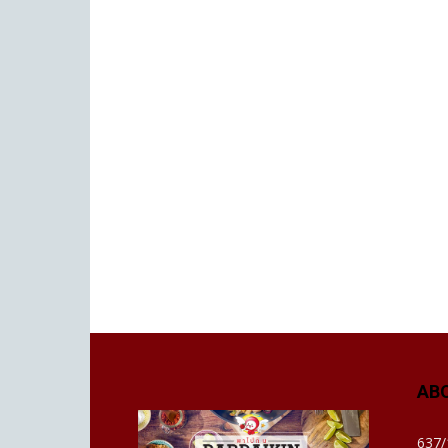
AB
637/