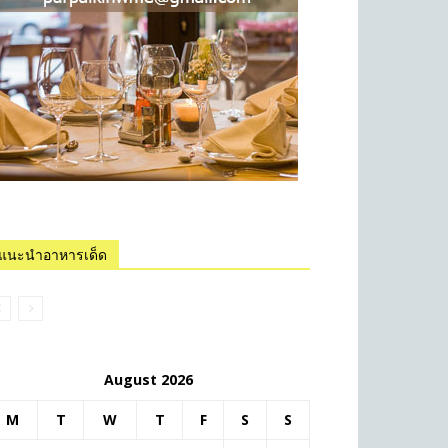
แนะนำอาหารเด็ด
August 2026
M
T
W
T
F
S
S