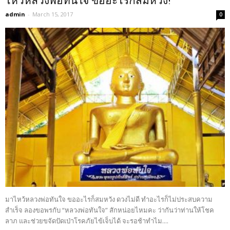
ไหว้หลวงพ่อทันใจ ขออะไรก็สมหวัง!
admin
-
March 15, 2017
0
มาไหว้หลวงพ่อทันใจ ขออะไรก็สมหวัง ดวงไม่ดี ทำอะไรก็ไม่ประสบความ
สำเร็จ ลองขอพรกับ “หลวงพ่อทันใจ” สักหน่อยไหมคะ ว่ากันว่าท่านให้โชค
ลาภ และช่วยขจัดปัดเป่าโรคภัยไข้เจ็บได้ จะรอช้าทำไม....