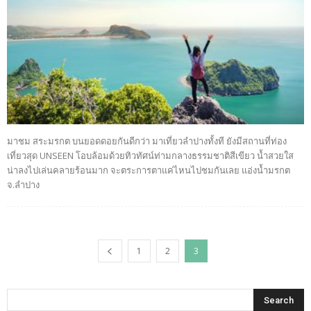
มาชม สระมรกต บนยอดดอยกันดีกว่า มาเที่ยวลำปางทั้งที ยังมีสถานที่ท่อง
เที่ยวสุด UNSEEN โอบล้อมด้วยทิวทัศน์ท่ามกลางธรรมชาติสีเขียว น้ำสวยใส
น่าลงไปเล่นคลายร้อนมาก จะตระการตาแค่ไหนไปชมกันเลย แอ่งน้ำมรกต
จ.ลำปาง
1
2
3