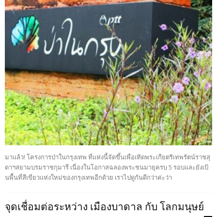
มาแล้ว! โครงการป่าในกรุงเทพ ที่แห่งนี้จัดขึ้นเพื่อเทิดพระเกียตริเทพรัตน์ราชสุ
ดาฯสยามบรมราชกุมารี เนื่องในโอกาสฉลองพระชนมายุครบ 5 รอบและยังเป้
นพื้นที่สีเขียวแห่งใหม่ของกรุงเทพอีกด้วย เราไปดูกันดีกว่าค่ะว่า
จุดเชื่อมต่อระหว่าง เมืองบาดาล กับ โลกมนุษย์