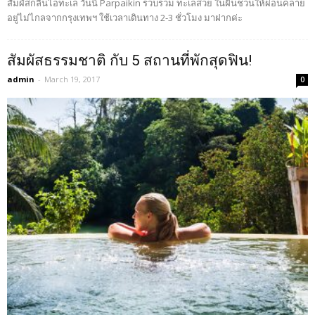
สัมผัสกลิ่นไอทะเล วันนี้ Parpaikin รวบรวม ทะเลสวย ในฝันชวนให้ผ่อนคลาย
อยู่ไม่ไกลจากกรุงเทพฯ ใช้เวลาเดินทาง 2-3 ชั่วโมง มาฝากค่ะ
สัมผัสธรรมชาติ กับ 5 สถานที่พักสุดฟิน!
admin
-
March 19, 2017
0