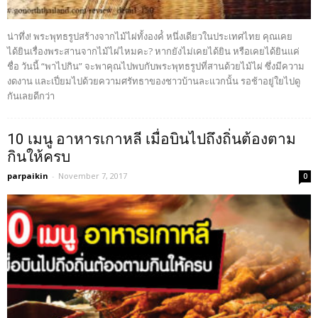
น่าทึ่ง! พระพุทธรูปสร้างจากไม้ไผ่ทั้งองค์๋ หนึ่งเดียวในประเทศไทย คุณเคย
ได้ยินเรื่องพระสานจากไม้ไผ่ไหมคะ? หากยังไม่เคยได้ยิน หรือเคยได้ยินแค่
ชื่อ วันนี้ “พาไปกิน” จะพาคุณไปพบกับพระพุทธรูปที่สานด้วยไม้ไผ่ ซึ่งมีความ
งดงาน และเปี่ยมไปด้วยความศรัทธาของชาวบ้านละแวกนั้น รอช้าอยู่ใยไปดู
กันเลยดีกว่า
10 เมนู อาหารเกาหลี เมื่อบินไปถึงถิ่นต้องตาม
กินให้ครบ
parpaikin
-
November 7, 2017
0