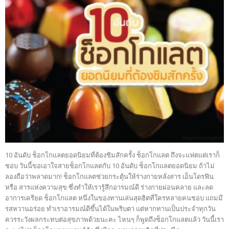
10 อันดับ ช็อกโกแลตยอดนิยมที่ต้องชิมสักครั้ง ช็อกโกแลต ถึงจะแฟตแต่เราก็
ชอบ วันนี้ขอเอาใจสายช็อกโกแลตกับ 10 อันดับ ช็อกโกแลตยอดนิยม ถ้าไม่
ลองถือว่าพลาดมาก! ช็อกโกแลตช่วยกระตุ้นให้ร่างกายหลั่งสาร เอ็นโดรฟิน
หรือ สารแห่งความสุข ซึ่งทำให้เรารู้สึกอารมณ์ดี ร่างกายผ่อนคลาย และลด
อาการเครียด ช็อกโกแลต หนึ่งในของทานเล่นสุดฮิตที่ใครหลายคนชอบ แถมมี
รสหวานอร่อย ทำเราอารมณ์ดีขึ้นได้ในพริบตา แต่หากทานเป็นประจำทุกวัน
ควรระวังผลกระทบต่อสุขภาพด้วยนะคะ ไหนๆ ก็พูดถึงช็อกโกแลตแล้ว วันนี้เรา