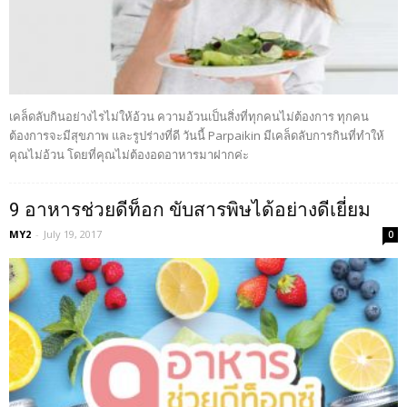
เคล็ดลับกินอย่างไรไม่ให้อ้วน ความอ้วนเป็นสิ่งที่ทุกคนไม่ต้องการ ทุกคน
ต้องการจะมีสุขภาพ และรูปร่างที่ดี วันนี้ Parpaikin มีเคล็ดลับการกินที่ทำให้
คุณไม่อ้วน โดยที่คุณไม่ต้องอดอาหารมาฝากค่ะ
9 อาหารช่วยดีท็อก ขับสารพิษได้อย่างดีเยี่ยม
MY2
-
July 19, 2017
0