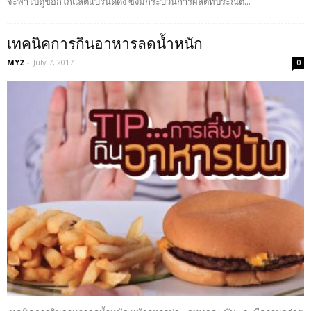
จะพาไปดูช็อกโกแลตแบรนด์ดัง ซึ่งมีกระบวนการผลิตที่ประณีต...
เทคนิคการกินอาหารลดน้ำหนัก
MY2
-
July 7, 2017
0