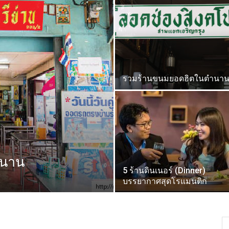
รวมร้านขนมยอดฮิตในตำนา
ำนาน
5 ร้านดินเนอร์ (Dinner)
บรรยากาศสุดโรแมนติก