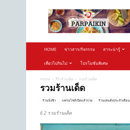
Parpaikin.com
HOME
ข่าวสาร/กิจกรรม
สาระน่ารู้
เที่ยวไปกินไป
โปรโมชั่นพิเศษ
Home
รีวิวร้านเด็ด
รวมร้านเด็ด
รวมร้านเด็ด
ร้านนั่งชิว
แฟรนไชส์เปิดแล้วรวย
ร้านเด่นดังประจำเดือน
6.2 รวมร้านเด็ด