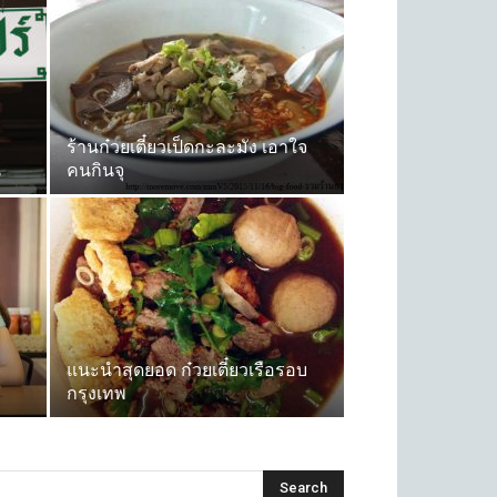
ร้านก๋วยเตี๋ยวเป็ดกะละมัง เอาใจ
น
คนกินจุ
แนะนำสุดยอด ก๋วยเตี๋ยวเรือรอบ
กรุงเทพ