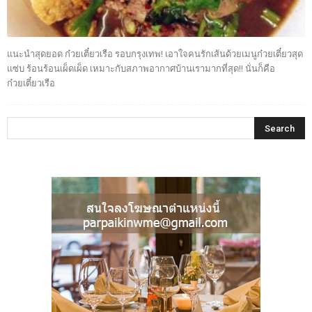
แนะนำสุดยอด ก๋วยเตี๋ยวเรือ รอบกรุงเทพ! เอาใจคนรักเส้นด้วยเมนูก๋วยเตี๋ยวสุด
แซ่บ ร้อนร้อนเผ็ดเผ็ด เหมาะกับสภาพอากาศบ้านเรามากที่สุด!! นั่นก็คือ
ก๋วยเตี๋ยวเรือ