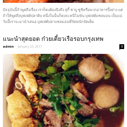
ปัจจุบันนี้ถ้าพูดถึงเรื่อง เราก็คงต้องนึงถึง สุกี้ ชาบู ซูชิหรือพวกอาหารปิ้งย่าง แต่
ถ้าให้พูดถึงบุฟเฟ่ต์ปลาดิบ หนึ่งในนั้นก็คงจะหนีไม่พ้น บุฟเฟ่ต์แซลมอน เป็นแน่
วันนี้เราจะมานำเสนอ บุฟเฟ่ต์ปลาแซลมอนที่จัดหนักจัดเต็ม
แนะนำสุดยอด ก๋วยเตี๋ยวเรือรอบกรุงเทพ
admin
-
January 23, 2017
0