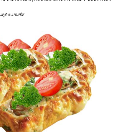
นคู่กับแฮมชีส