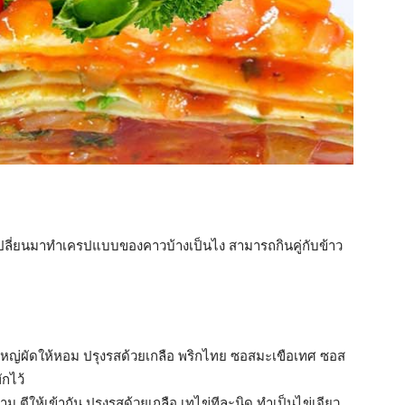
เปลี่ยนมาทำเครปแบบของคาวบ้างเป็นไง สามารถกินคู่กับข้าว
ใหญ่ผัดให้หอม ปรุงรสด้วยเกลือ พริกไทย ซอสมะเขือเทศ ซอส
ักไว้
าม ตีให้เข้ากัน ปรุงรสด้วยเกลือ เทไข่ทีละนิด ทำเป็นไข่เจียว