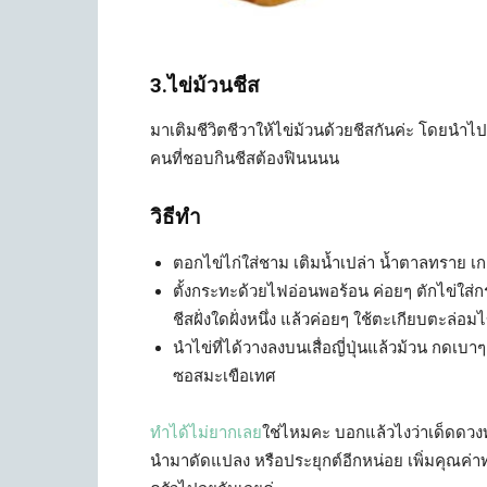
3.ไข่ม้วนชีส
มาเติมชีวิตชีวาให้ไข่ม้วนด้วยชีสกันค่ะ โดยนำไ
คนที่ชอบกินชีสต้องฟินนนน
วิธีทำ
ตอกไข่ไก่ใส่ชาม เติมน้ำเปล่า น้ำตาลทราย เก
ตั้งกระทะด้วยไฟอ่อนพอร้อน ค่อยๆ ตักไข่ใส่กร
ชีสฝั่งใดฝั่งหนึ่ง แล้วค่อยๆ ใช้ตะเกียบตะล่อมไข่
นำไข่ที่ได้วางลงบนเสื่อญี่ปุ่นแล้วม้วน กดเบ
ซอสมะเขือเทศ
ทำได้ไม่ยากเลย
ใช่ไหมคะ บอกแล้วไงว่าเด็ดดวงทุก
นำมาดัดแปลง หรือประยุกต์อีกหน่อย เพิ่มคุณค่