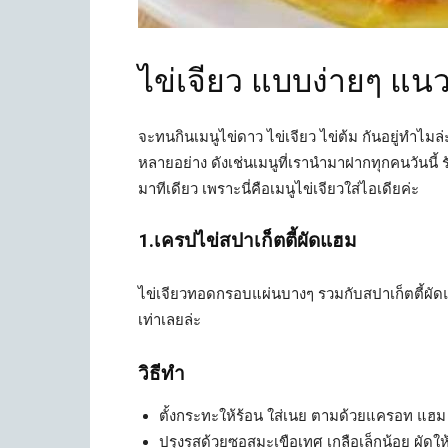
ไข่เจียว แบบง่ายๆ แน
จะทนกินเมนูไข่ดาว ไข่เจียว ไข่ต้ม กันอยู่ทำไมล
หลายอย่าง ดังเช่นเมนูที่เรานำมาฝากทุกคนวันนี
มาทีเดียว เพราะนี่คือเมนูไข่เจียวใส่ไอเดียค่ะ
1.เครปไข่สปาเก็ตตี้ผัดแฮม
ไข่เจียวทอดกรอบแผ่นบางๆ รวมกับสปาเก็ตตี้ผัดแฮ
เท่าเลยล่ะ
วิธีทำ
ตั้งกระทะให้ร้อน ใส่เนย ตามด้วยแครอท แฮม ถั
ปรุงรสด้วยซอสมะเขือเทศ เกลือเล็กน้อย ผัดให้