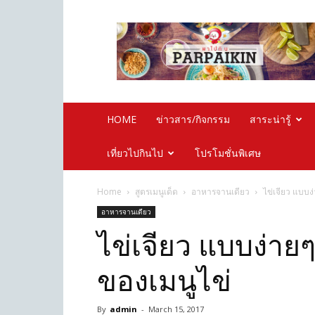
Parpaikin.com
HOME
ข่าวสาร/กิจกรรม
สาระน่ารู้
เที่ยวไปกินไป
โปรโมชั่นพิเศษ
Home
สูตรเมนูเด็ด
อาหารจานเดียว
ไข่เจียว แบบง
อาหารจานเดียว
ไข่เจียว แบบง่าย
ของเมนูไข่
By
admin
-
March 15, 2017