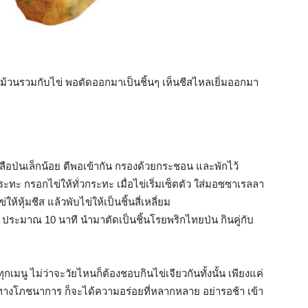
ปม้วนรวมกับไข่ พอตัดออกมาเป็นชิ้นๆ เห็นชีสไหลเยิ่มออกมา
ลือป่นเล็กน้อย ตีพอเข้ากัน กรองด้วยกระชอน และพักไว้
ะทะ กรอกไข่ให้ทั่วกระทะ เมื่อไข่เริ่มเซ็ตตัว ใส่มอซซาเรลลา
ให้หุ้มชีส แล้วพับไข่ให้เป็นชิ้นสี่เหลี่ยม
าๆ ประมาณ 10 นาที นำมาตัดเป็นชิ้นโรยพริกไทยป่น กินคู่กับ
เมนู ไม่ว่าจะวัยไหนก็ต้องชอบกินไข่เจียวกันทั้งนั้น เพียงแค่
าทางโภชนาการ ก็จะได้ความอร่อยที่หลากหลาย อย่ารอช้า เข้า