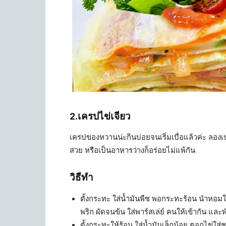
2.เครปไข่เจียว
เครปของหวานน่ะกินบ่อยจนเริ่มเบื่อแล้วค่ะ ลอง
สวย หรือเป็นอาหารว่างก็อร่อยไม่แพ้กัน
วิธีทำ
ตั้งกระทะ ใส่น้ำมันพืช พอกระทะร้อน นำหอม
พริก ผัดจนข้น ใส่พาร์สเล่ย์ คนให้เข้ากัน และพ
ตั้งกระทะให้ร้อน ใส่น้ำมันเล็กน้อย ตอกไข่ใส่ช