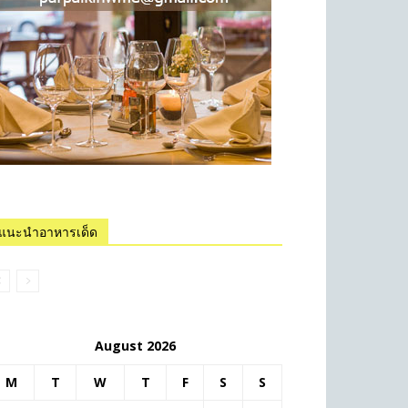
แนะนำอาหารเด็ด
August 2026
M
T
W
T
F
S
S