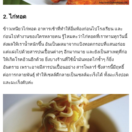
2. ไก่ทอด
ข้าวเหนียวไก่ทอด อาหารเช้าที่ทำให้อิ่มท้องก่อนไปโรงเรียน และ
ก่อนไปทำงานของใครหลายคน รู้ไหมคะว่าไก่ทอดที่เราทานทุกวันนี้
ส่งผลให้เราน้ำหนักขึ้น อันเป็นผลมาจากแป้งทอดกรอบที่แสนอร่อย
แต่แฝงไปด้วยสารปนเปื้อนต่างๆ อีกมากมาย และยังเป็นสาเหตุที่ก่อ
ให้เกิดโรคอ้วนอีกด้วย ยิ่งบางร้านที่ใช้น้ำมันทอดไก่ซ้ำๆ ก็ยิ่ง
อันตราย เพราะอาจมีสารปนเปื้อนอย่าง สารโพลาร์ ซึ่งสารนี้มีฤทธิ์
ต่อการกลายพันธุ์ ทำให้เซลล์ดีกลายเป็นเซลล์มะเร็งได้ ทั้งมะเร็งปอด
และมะเร็งตับค่ะ