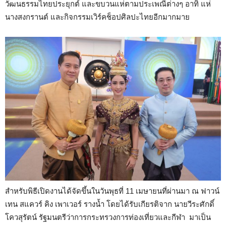
วัฒนธรรมไทยประยุกต์ และขบวนแห่ตามประเพณีต่างๆ อาทิ แห่
นางสงกรานต์ และกิจกรรมเวิร์คช็อปศิลปะไทยอีกมากมาย
สำหรับพิธีเปิดงานได้จัดขึ้นในวันพุธที่ 11 เมษายนที่ผ่านมา ณ ฟาวน์
เทน สแควร์ คิง เพาเวอร์ รางน้ำ โดยได้รับเกียรติจาก นายวีระศักดิ์
โควสุรัตน์ รัฐมนตรีว่าการกระทรวงการท่องเที่ยวและกีฬา มาเป็น