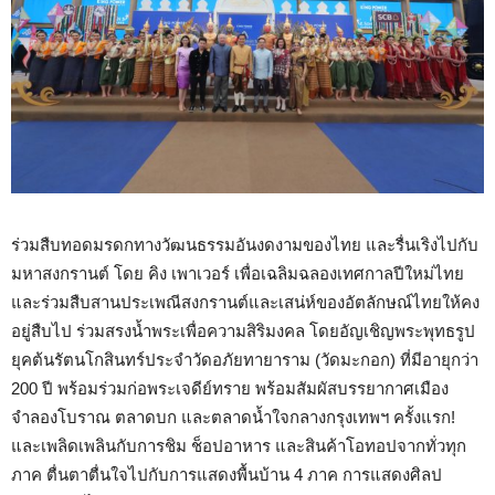
ร่วมสืบทอดมรดกทางวัฒนธรรมอันงดงามของไทย และรื่นเริงไปกับ
มหาสงกรานต์ โดย คิง เพาเวอร์ เพื่อเฉลิมฉลองเทศกาลปีใหม่ไทย
และร่วมสืบสานประเพณีสงกรานต์และเสน่ห์ของอัตลักษณ์ไทยให้คง
อยู่สืบไป ร่วมสรงน้ำพระเพื่อความสิริมงคล โดยอัญเชิญพระพุทธรูป
ยุคต้นรัตนโกสินทร์ประจำวัดอภัยทายาราม (วัดมะกอก) ที่มีอายุกว่า
200 ปี พร้อมร่วมก่อพระเจดีย์ทราย พร้อมสัมผัสบรรยากาศเมือง
จำลองโบราณ ตลาดบก และตลาดน้ำใจกลางกรุงเทพฯ ครั้งแรก!
และเพลิดเพลินกับการชิม ช็อปอาหาร และสินค้าโอทอปจากทั่วทุก
ภาค ตื่นตาตื่นใจไปกับการแสดงพื้นบ้าน 4 ภาค การแสดงศิลป