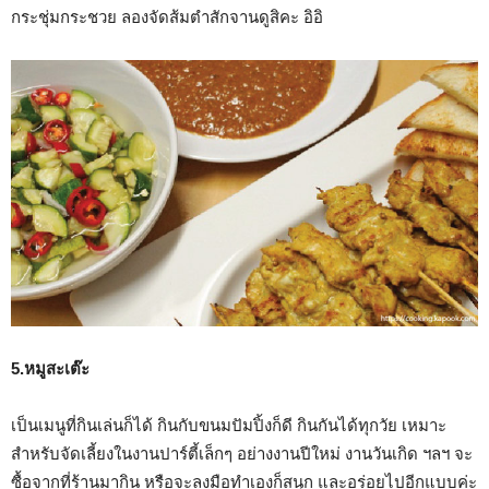
กระชุ่มกระชวย ลองจัดส้มตำสักจานดูสิคะ อิอิ
5.หมูสะเต๊ะ
เป็นเมนูที่กินเล่นก็ได้ กินกับขนมปัมปิ้งก็ดี กินกันได้ทุกวัย เหมาะ
สำหรับจัดเลี้ยงในงานปาร์ตี้เล็กๆ อย่างงานปีใหม่ งานวันเกิด ฯลฯ จะ
ซื้อจากที่ร้านมากิน หรือจะลงมือทำเองก็สนุก และอร่อยไปอีกแบบค่ะ