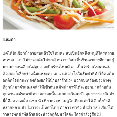
4.ส้มตำ
แค่ได้ยินชื่อก็น้ำลายสอแล้วใช่ไหมคะ นับเป็นอีกหนึ่งเมนูที่ใครหลาย
คนชอบ และไม่ว่าจะเดินไปทางไหน เราก็จะเห็นร้านอาหารอีสานอยู่
มากมายจนเลือกไม่ถูกว่าจะกินร้านไหนดี เอาเป็นว่าร้านไหนคนต่อ
คิวเยอะก็เลือกร้านนั้นแหละค่ะ เอ… แล้วอะไรในส้มตำที่ทำให้คนติด
อกติดใจนักนะ? คงต้องยกให้น้ำปลาร้านัวๆ บวกกับเครื่องปรุงต่างๆ
ที่ถูกนำมาตำและเคล้าให้เข้ากัน แม้หน้าตาที่ได้จะออกมาคล้ายกัน
ทุกจาน แต่รสชาติความอร่อยนั้นแตกต่างกันนะจ๊ะ จุดขายของส้มตำ
นี้ก็คือความเผ็ด แซ่บ นัว ที่ยากจะหาเมนูใดเทียบเท่าได้ อีกทั้งยังมี
หลากหลายตำ ไม่ว่าจะเป็นตำไทย ตำลาว ตำซั่ว ต่ำมั่ว ฯลฯ เรียกได้
ว่าสารพัดตำที่แล้วแต่จะนำวัตถุดิบมาใส่ค่ะ ใครกำลังรู้สึกไม่