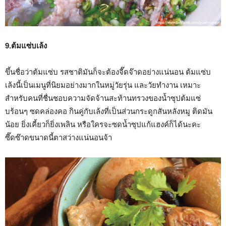
9.ต้มแซ่บเล้ง
ขึ้นชื่อว่าต้มแซ่บ รสชาติมันก็จะต้องจี๊ดจ๊าดอย่างแน่นอน ต้มแซ่บ
เล้งนี้เป็นเมนูที่นิยมอย่างมากในหมู่วัยรุ่น และวัยทำงาน เหมาะ
สำหรับคนที่ชื่นชอบความจัดจ้านสะท้านทรวงของน้ำซุปต้มแซ่
บร้อนๆ ซดคล่องคอ กินคู่กับเล้งที่เป็นส่วนกระดูกสันหลังหมู ติดมัน
น้อย ยิ่งเคี้ยวก็ยิ่งเพลิน หรือใครจะซดน้ำซุปแก้แฮงค์ก็ได้นะคะ
ซี๊ดซ๊าดขนาดนี้ตาสว่างแน่นอนจ้า