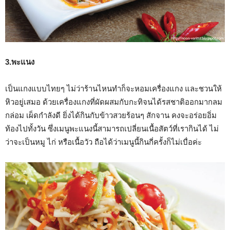
3.พะแนง
เป็นแกงแบบไทยๆ ไม่ว่าร้านไหนทำก็จะหอมเครื่องแกง และชวนให้
หิวอยู่เสมอ ด้วยเครื่องแกงที่ผัดผสมกับกะทิจนได้รสชาติออกมากลม
กล่อม เผ็ดกำลังดี ยิ่งได้กินกับข้าวสวยร้อนๆ สักจาน คงจะอร่อยอิ่ม
ท้องไปทั้งวัน ซึ่งเมนูพะแนงนี้สามารถเปลี่ยนเนื้อสัตว์ที่เรากินได้ ไม่
ว่าจะเป็นหมู ไก่ หรือเนื้อวัว ถือได้ว่าเมนูนี้กินกี่ครั้งก็ไม่เบื่อค่ะ