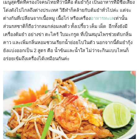
เมนูสุดซี๊ดที่ครองใจคนไทยที่ว่านี้คือ ต้มยำกุ้ง เป็นอาหารที่มีชื่อเสียง
โด่งดังไปไกลถึงต่างประเทศ วิธีทำก็คล้ายกับต้มยำทั่วไปค่ะ แต่จะ
ต่างกันที่เปลี่ยนจากเนื้อหมู เนื้อไก่ หรือเครื่อง
อาหารทะเล
เท่านั้น
ส่วนรสชาติก็ถือว่ากลมกล่อมลงตัว ทั้งเปรี้ยว เค็ม เผ็ด อีกทั้งยังมี
เครื่องต้มยำ อย่างข่า ตะไคร้ ใบมะกรูด ที่เป็นสมุนไพรช่วยดับกลิ่น
คาว และเพิ่มกลิ่นหอมชวนเรียกน้ำย่อยไปในตัว นอกจากนี้ต้มยำกุ้ง
ยังแบ่งออกเป็น 2 สูตร คือ น้ำข้นและน้ำใส ไม่ว่าจะกินแบบไหนก็
อร่อยเข้มถึงเครื่องได้เหมือนกันค่ะ