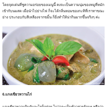
โดยจุดเด่นที่ชูความอร่อยของเมนูนี้ คงจะเป็นความนุ่มของหมูที่หมัก
เข้ากับนมสด เมื่อนำไปย่างไฟ ก็จะได้กลิ่นหอมของกะทิที่เราทาขณะ
ย่าง ประกอบกับสีเหลืองจากขมิ้น ก็ยิ่งทำให้น่ากินมากขึ้นจริงๆ ค่ะ
6.แกงเขียวหวานไก่
แกงเขียวหวานกินกับอะไรก็อร่อย ไม่ว่าจะเป็นข้าวสวยร้อนๆ หรือว่า