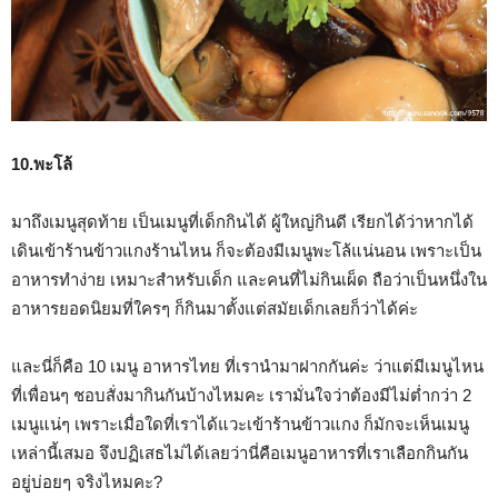
10.พะโล้
มาถึงเมนูสุดท้าย เป็นเมนูที่เด็กกินได้ ผู้ใหญ่กินดี เรียกได้ว่าหากได้
เดินเข้าร้านข้าวแกงร้านไหน ก็จะต้องมีเมนูพะโล้แน่นอน เพราะเป็น
อาหารทำง่าย เหมาะสำหรับเด็ก และคนที่ไม่กินเผ็ด ถือว่าเป็นหนึ่งใน
อาหารยอดนิยมที่ใครๆ ก็กินมาตั้งแต่สมัยเด็กเลยก็ว่าได้ค่ะ
และนี่ก็คือ 10 เมนู อาหารไทย ที่เรานำมาฝากกันค่ะ ว่าแต่มีเมนูไหน
ที่เพื่อนๆ ชอบสั่งมากินกันบ้างไหมคะ เรามั่นใจว่าต้องมีไม่ต่ำกว่า 2
เมนูแน่ๆ เพราะเมื่อใดที่เราได้แวะเข้าร้านข้าวแกง ก็มักจะเห็นเมนู
เหล่านี้เสมอ จึงปฏิเสธไม่ได้เลยว่านี่คือเมนูอาหารที่เราเลือกกินกัน
อยู่บ่อยๆ จริงไหมคะ?