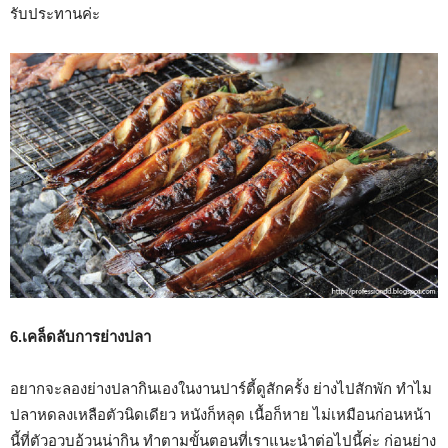
รับประทานค่ะ
6.เคล็ดลับการย่างปลา
อยากจะลองย่างปลากินเองในงานปาร์ตี้ดูสักครั้ง ย่างไปสักพัก ทำไม
ปลาหดลงเหลือตัวนิดเดียว หนังก็หลุด เนื้อก็หาย ไม่เหมือนก่อนหน้า
นี้ที่ตัวอวบอ้วนน่ากิน ทำตามขั้นตอนที่เราแนะนำต่อไปนี้ค่ะ ก่อนย่าง