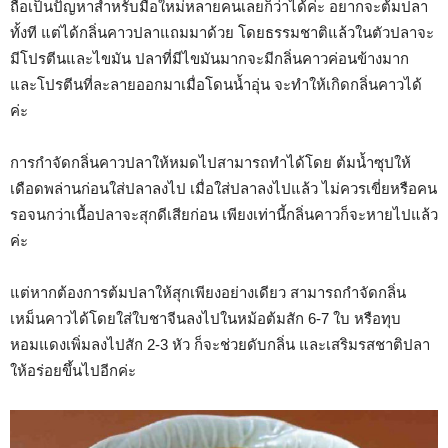
ถือเป็นปัญหาสำหรับมือใหม่หลายคนเลยก็ว่าได้ค่ะ อยากจะต้มปลา
ทั้งที แต่ได้กลิ่นคาวปลาแถมมาด้วย โดยธรรมชาติแล้วในตัวปลาจะ
มีโปรตีนและไขมัน ปลาที่มีไขมันมากจะมีกลิ่นคาวค่อนข้างมาก
และโปรตีนที่ละลายออกมาเมื่อโดนน้ำอุ่น จะทำให้เกิดกลิ่นคาวได้
ค่ะ
การกำจัดกลิ่นคาวปลาให้หมดไปสามารถทำได้โดย ต้มน้ำซุปให้
เดือดพล่านก่อนใส่ปลาลงไป เมื่อใส่ปลาลงไปแล้ว ไม่ควรเขี่ยหรือคน
รอจนกว่าเนื้อปลาจะสุกดีเสียก่อน เพียงเท่านี้กลิ่นคาวก็จะหายไปแล้ว
ค่ะ
แต่หากต้องการต้มปลาให้สุกเพียงอย่างเดียว สามารถกำจัดกลิ่น
เหม็นคาวได้โดยใส่ใบชาจีนลงไปในหม้อต้มสัก 6-7 ใบ หรือทุบ
หอมแดงเพิ่มลงไปสัก 2-3 หัว ก็จะช่วยดับกลิ่น และเสริมรสชาติปลา
ให้อร่อยขึ้นไปอีกค่ะ